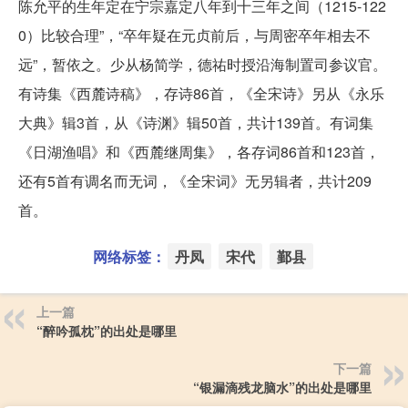
陈允平的生年定在宁宗嘉定八年到十三年之间（1215-122
0）比较合理”，“卒年疑在元贞前后，与周密卒年相去不
远”，暂依之。少从杨简学，德祐时授沿海制置司参议官。
有诗集《西麓诗稿》，存诗86首，《全宋诗》另从《永乐
大典》辑3首，从《诗渊》辑50首，共计139首。有词集
《日湖渔唱》和《西麓继周集》，各存词86首和123首，
还有5首有调名而无词，《全宋词》无另辑者，共计209
首。
网络标签：
丹凤
宋代
鄞县
上一篇
“醉吟孤枕”的出处是哪里
下一篇
“银漏滴残龙脑水”的出处是哪里