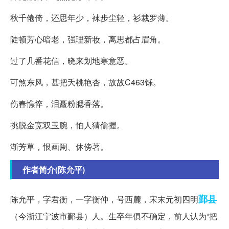
秋千倦倚，还思年少，袜步尘轻，衫裁罗薄。
陡顿芳心暗老，强理新妆，离思都占眉角。
过了几番花信，晓来划地寒意恶。
可煞东风，甚把夭桃艳杏，故故C463铄。
伤春憔悴，泪矗粉腮香落。
挑脱金宽双玉腕，怕人猜偷握。
渐芳草，恨画阑、休傍著。
作者简介(陈允平)
鄞县
陈允平，字君衡，一字衡仲，号西麓，宋末元初四明
（今浙江宁波市鄞县）人。生卒年俱不确定，前人认为“把