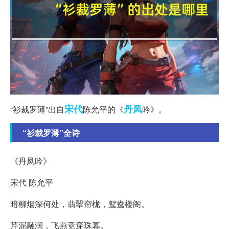
宋代
丹凤
“衫裁罗薄”出自
陈允平的《
吟》。
“衫裁罗薄”全诗
《丹凤吟》
宋代 陈允平
暗柳烟深何处，翡翠帘栊，鸳鸯楼阁。
芹泥融润，飞燕竞穿珠幕。