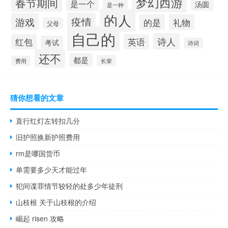
梦幻西游
春节期间
是一个
汤圆
是一种
的人
疫情
游戏
的是
礼物
父母
自己的
诗人
红包
英语
考试
诗词
还不
都是
长辈
费用
猜你想看的文章
直行红灯左转扣几分
旧护照换新护照费用
rm是哪国货币
单需要多少天才能过年
犯间谍罪情节较轻的处多少年徒刑
山枝根 关于山枝根的介绍
崛起 risen 攻略