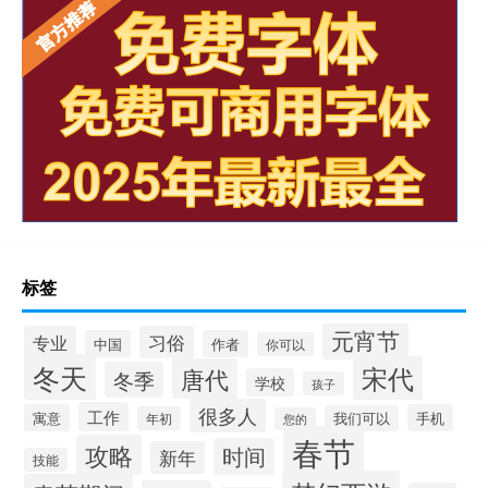
标签
元宵节
专业
习俗
中国
作者
你可以
冬天
宋代
唐代
冬季
学校
孩子
很多人
工作
寓意
手机
我们可以
年初
您的
春节
攻略
时间
新年
技能