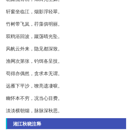
轩窗坐临江，烟影浮轻翠。
竹树带飞岚，荇藻俱明丽。
双鸥浴回波，蹴荡晴光坠。
风帆云外来，隐见都深致。
渔网次第张，钓饵各呈技。
苟得亦偶然，贪求本无谓。
远雁下平沙，嘹亮遗凄唳。
幽怀本不穷，况当心目费。
淡淡横朝烟，脉脉深秋思。
湘江秋晓注释