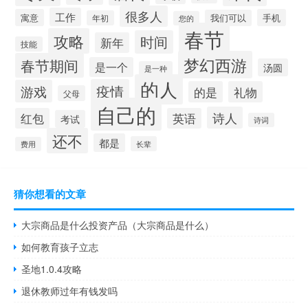
很多人
工作
寓意
手机
我们可以
年初
您的
春节
攻略
时间
新年
技能
梦幻西游
春节期间
是一个
汤圆
是一种
的人
疫情
游戏
的是
礼物
父母
自己的
诗人
红包
英语
考试
诗词
还不
都是
长辈
费用
猜你想看的文章
大宗商品是什么投资产品（大宗商品是什么）
如何教育孩子立志
圣地1.0.4攻略
退休教师过年有钱发吗