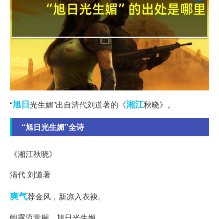
旭日
湘江
“
光生媚”出自清代刘道著的《
秋晓》。
“旭日光生媚”全诗
《湘江秋晓》
清代 刘道著
爽气
荐金风，新凉入衣袂。
朝露流青桐，旭日光生媚。