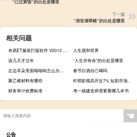
“已过黄昏”的出处是哪里
下一篇
“清音满翠帷”的出处是哪里
相关问题
布易ET服装打版软件 V2012 免狗版（布易ET服装打版软件 V2012 免狗版功能简介）
人生观和世界
该几天才过年
“人生亦有命”的出处是哪里
左边耳朵里面嗡嗡响怎么办（左边耳朵嗡嗡响怎么办）
春节白酒自己喝吗
聚乙烯材料有哪些
柠萌影视高开近7% 短剧市场备受关注
财务审计收费标准
考一级建造师需要看哪几本书
☚
公告