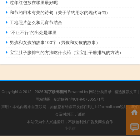
过年红包放在哪里最好呢
和节约用水有关的诗句（关于节约用水的现代诗句）
工地照片怎么和元宵节结合
“不止不行”的出处是哪里
男孩和女孩的故事100字（男孩和女孩的故事）
宝宝肚子胀排气的方法吃什么药（宝宝肚子胀排气的方法）
Copyright © 2012 - 2026
写字楼出租网
Powered by
网站分类目录
|
精选推荐文章
|
网站地图
|
疑难解答
沪ICP备07505571号
声明：本站内容来自互联网，如信息有错误可发邮件到f_fb#foxmail.com说明，我们
会及时纠正，谢谢
本站仅为个人兴趣爱好，不接盈利性广告及商业合作
小男孩