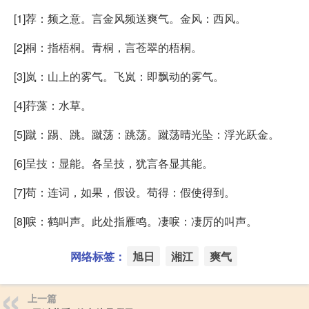
[1]荐：频之意。言金风频送爽气。金风：西风。
[2]桐：指梧桐。青桐，言苍翠的梧桐。
[3]岚：山上的雾气。飞岚：即飘动的雾气。
[4]荇藻：水草。
[5]蹴：踢、跳。蹴荡：跳荡。蹴荡晴光坠：浮光跃金。
[6]呈技：显能。各呈技，犹言各显其能。
[7]苟：连词，如果，假设。苟得：假使得到。
[8]唳：鹤叫声。此处指雁鸣。凄唳：凄厉的叫声。
网络标签：
旭日
湘江
爽气
上一篇