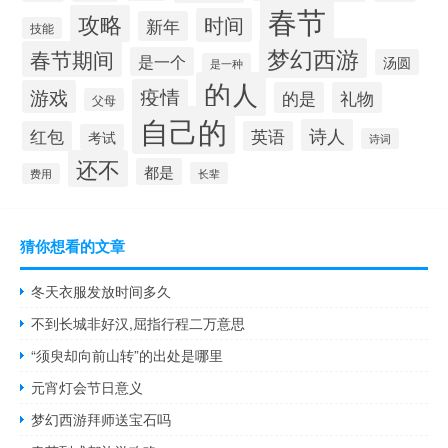
春节
攻略
时间
新年
技能
梦幻西游
春节期间
是一个
汤圆
是一种
的人
疫情
游戏
的是
礼物
父母
自己的
诗人
红包
英语
考试
诗词
还不
都是
长辈
费用
猜你想看的文章
冬天衣服发放时间多久
不到长城非好汉,屈指行程二万意思
“须臾却向前山转”的出处是哪里
元宵灯会节日意义
梦幻西游拜师送宝石吗