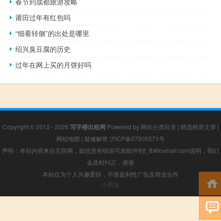
春节到成都旅游攻略
莆田过年有红包吗
“细看转侧”的出处是哪里
绍兴臭豆腐的历史
过年在网上买的月饼好吗
Copyright © 2012 - 2026
写字楼出租网
Powered by
网站分类目录
|
精选推荐文章
|
网站地图
|
疑难解答
沪ICP备07505571号
声明：本站内容来自互联网，如信息有错误可发邮件到f_fb#foxmail.com说明，我们
会及时纠正，谢谢
本站仅为个人兴趣爱好，不接盈利性广告及商业合作
小男孩