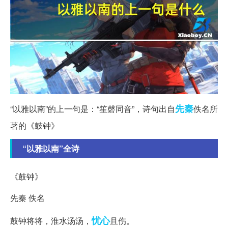
先秦
“以雅以南”的上一句是：“笙磬同音”，诗句出自
佚名所
著的《鼓钟》
“以雅以南”全诗
《鼓钟》
先秦 佚名
忧心
鼓钟将将，淮水汤汤，
且伤。