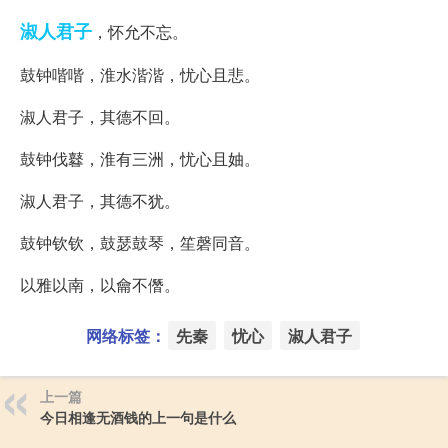
淑人君子
，怀允不忘。
鼓钟喈喈，淮水湝湝，忧心且悲。
淑人君子，其德不回。
鼓钟伐鼛，淮有三洲，忧心且妯。
淑人君子，其德不犹。
鼓钟钦钦，鼓瑟鼓琴，笙磬同音。
以雅以南，以龠不僭。
网络标签：
先秦
忧心
淑人君子
上一篇
今日相逢无酒钱的上一句是什么