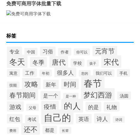
免费可商用字体批量下载
标签
元宵节
专业
习俗
中国
作者
你可以
冬天
宋代
唐代
冬季
学校
孩子
很多人
工作
寓意
手机
我们可以
年初
您的
春节
攻略
时间
新年
技能
梦幻西游
春节期间
是一个
汤圆
是一种
的人
疫情
游戏
的是
礼物
父母
自己的
诗人
红包
英语
考试
诗词
还不
都是
长辈
费用