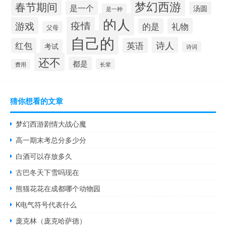
梦幻西游
春节期间
是一个
汤圆
是一种
的人
疫情
游戏
的是
礼物
父母
自己的
诗人
红包
英语
考试
诗词
还不
都是
长辈
费用
猜你想看的文章
梦幻西游剧情大战心魔
高一期末考总分多少分
白酒可以存放多久
古巴冬天下雪吗现在
熊猫花花在成都哪个动物园
K电气符号代表什么
庞克林（庞克哈萨德）