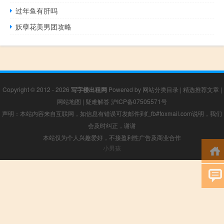
过年鱼有肝吗
妖孽花美男团攻略
Copyright © 2012 - 2026
写字楼出租网
Powered by
网站分类目录
|
精选推荐文章
|
网站地图
|
疑难解答
沪ICP备07505571号
声明：本站内容来自互联网，如信息有错误可发邮件到f_fb#foxmail.com说明，我们
会及时纠正，谢谢
本站仅为个人兴趣爱好，不接盈利性广告及商业合作
小男孩