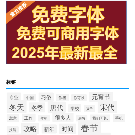
标签
元宵节
专业
习俗
中国
作者
你可以
冬天
宋代
唐代
冬季
学校
孩子
很多人
工作
寓意
手机
我们可以
年初
您的
春节
攻略
时间
新年
技能