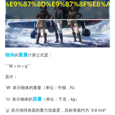
物体
重量
的
计算公式是：
```W = m × g```
其中：
`W` 表示物体的重量（单位：牛顿，N）
质量
`m` 表示物体的
（单位：千克，kg）
`g` 表示地球表面的重力加速度，其标准值约为 `9.8 m/s²`