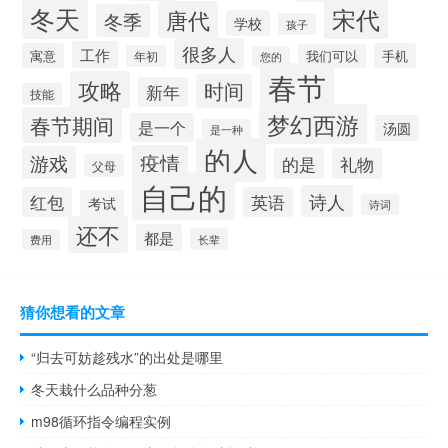
冬天
宋代
唐代
冬季
学校
孩子
很多人
工作
寓意
手机
我们可以
年初
您的
春节
攻略
时间
新年
技能
梦幻西游
春节期间
是一个
汤圆
是一种
的人
疫情
游戏
的是
礼物
父母
自己的
诗人
红包
英语
考试
诗词
还不
都是
长辈
费用
猜你想看的文章
“归去可妨趁残水”的出处是哪里
冬天栽什么品种分葱
m98循环指令编程实例