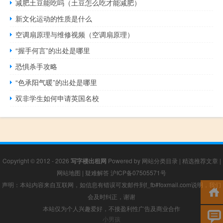
减肥土豆能吃吗（土豆怎么吃才能减肥）
新文化运动的性质是什么
空调扇原理与维修视频（空调扇原理）
“握手何言”的出处是哪里
恐惧杀手攻略
“色承阳气暖”的出处是哪里
双非学生如何申请英国名校
Copyright © 2012 - 2026
写字楼出租网
Powered by
网站分类目录
|
精选推荐文章
|
网站地图
|
疑难解答
沪ICP备07505571号
声明：本站内容来自互联网，如信息有错误可发邮件到f_fb#foxmail.com说明，我们
会及时纠正，谢谢
本站仅为个人兴趣爱好，不接盈利性广告及商业合作
小男孩