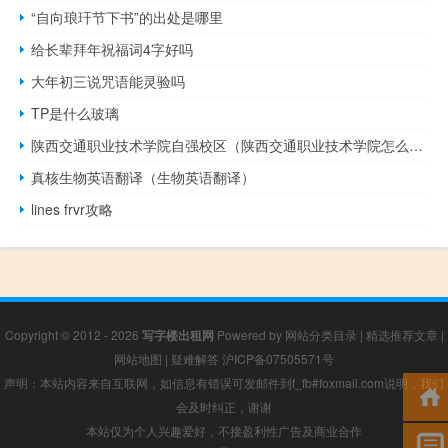
“自向琅玕节下书”的出处是哪里
给长辈拜年祝福词4字好吗
大年初三说咒语能灵验吗
TP是什么玻璃
陕西交通职业技术学院自强校区（陕西交通职业技术学院怎么样）
真核生物英语翻译（生物英语翻译）
lines frvr攻略
Copyright © 2012 - 2026
写字楼出租网
Powered by
网站分类目录
|
精选推荐文章
|
网站地图
|
疑难解答
沪ICP备07505571号
声明：本站内容来自互联网，如信息有错误可发邮件到f_fb#foxmail.com说明，我们
会及时纠正，谢谢
本站仅为个人兴趣爱好，不接盈利性广告及商业合作