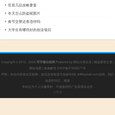
官居几品攻略妻妾
冬天怎么防盗呢图片
春节交警还查违停吗
大学生有哪些好的创业项目
Copyright © 2012 - 2026
写字楼出租网
Powered by
网站分类目录
|
精选推荐文章
|
网站地图
|
疑难解答
沪ICP备07505571号
声明：本站内容来自互联网，如信息有错误可发邮件到f_fb#foxmail.com说明，我们
会及时纠正，谢谢
本站仅为个人兴趣爱好，不接盈利性广告及商业合作
小男孩