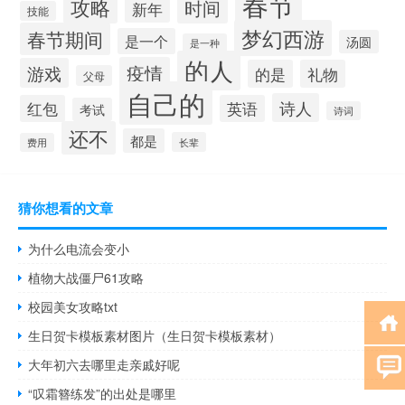
春节
攻略
时间
新年
技能
梦幻西游
春节期间
是一个
汤圆
是一种
的人
疫情
游戏
的是
礼物
父母
自己的
诗人
红包
英语
考试
诗词
还不
都是
长辈
费用
猜你想看的文章
为什么电流会变小
植物大战僵尸61攻略
校园美女攻略txt
生日贺卡模板素材图片（生日贺卡模板素材）
大年初六去哪里走亲戚好呢
“叹霜簪练发”的出处是哪里