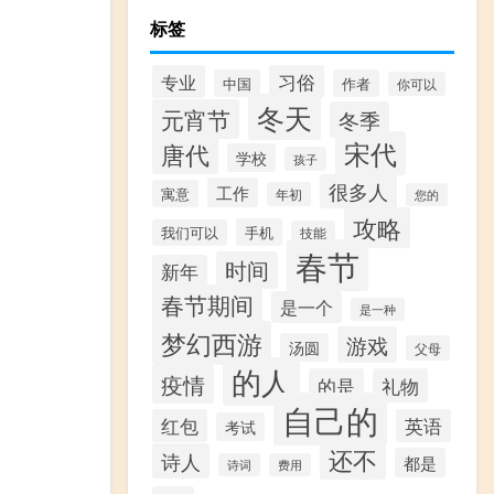
标签
专业
习俗
中国
作者
你可以
冬天
元宵节
冬季
宋代
唐代
学校
孩子
很多人
工作
寓意
年初
您的
攻略
手机
我们可以
技能
春节
时间
新年
春节期间
是一个
是一种
梦幻西游
游戏
汤圆
父母
的人
疫情
的是
礼物
自己的
红包
英语
考试
还不
诗人
都是
诗词
费用