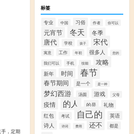
标签
专业
习俗
中国
作者
你可以
冬天
元宵节
冬季
宋代
唐代
学校
。
孩子
很多人
工作
寓意
年初
您的
攻略
手机
我们可以
技能
春节
时间
新年
春节期间
是一个
是一种
梦幻西游
游戏
汤圆
父母
的人
疫情
的是
礼物
自己的
红包
英语
考试
还不
诗人
都是
诗词
费用
只手，定期