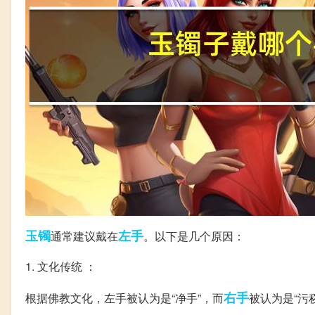
玉镯
左手
通常建议戴在
。以下是几个原因：
1. 文化传统 ：
右手
根据佛教文化，左手被认为是“净手”，而
被认为是“污