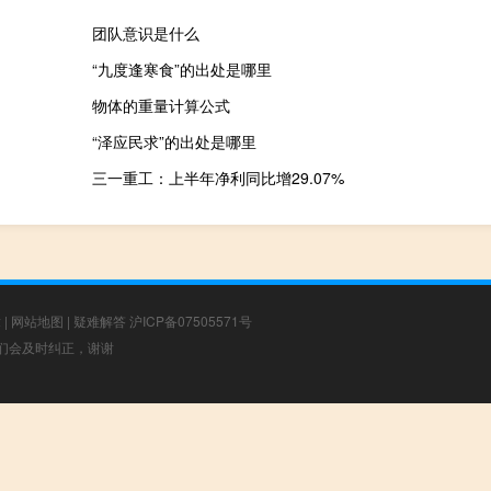
团队意识是什么
“九度逢寒食”的出处是哪里
物体的重量计算公式
“泽应民求”的出处是哪里
三一重工：上半年净利同比增29.07%
章
|
网站地图
|
疑难解答
沪ICP备07505571号
，我们会及时纠正，谢谢