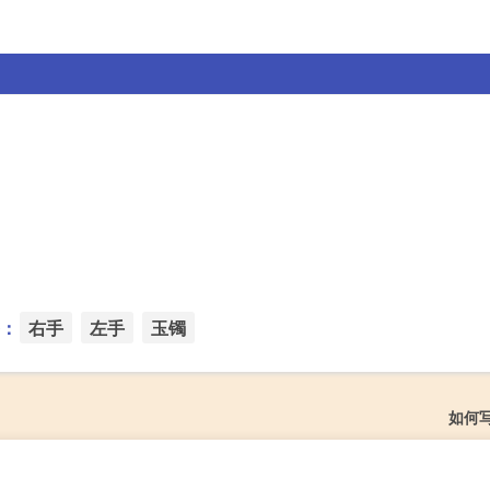
：
右手
左手
玉镯
如何