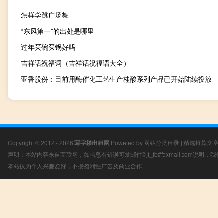
怎样学跳广场舞
“东风第一”的出处是哪里
过年买碗买锅好吗
吉祥话祝福词（吉祥话祝福语大全）
亚香股份：目前用酶催化工艺生产桂酸系列产品已开始陆续投放
Copyright © 2012 - 2026
写字楼出租网
Powered by
网站分类目录
|
精选推荐文
声明：本站内容来自互联网，如信息有错误可发邮件到f_fb#foxmail.com说明
本站仅为个人兴趣爱好，不接盈利性广告及商业合作