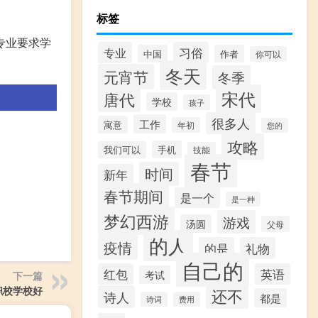
标签
专业要求学
专业
习俗
中国
作者
你可以
冬天
元宵节
冬季
宋代
唐代
学校
孩子
很多人
工作
寓意
年初
您的
攻略
手机
我们可以
技能
春节
时间
新年
春节期间
是一个
是一种
梦幻西游
游戏
汤圆
父母
的人
疫情
的是
礼物
自己的
红包
英语
考试
下一篇
职校学校好
还不
诗人
都是
诗词
费用