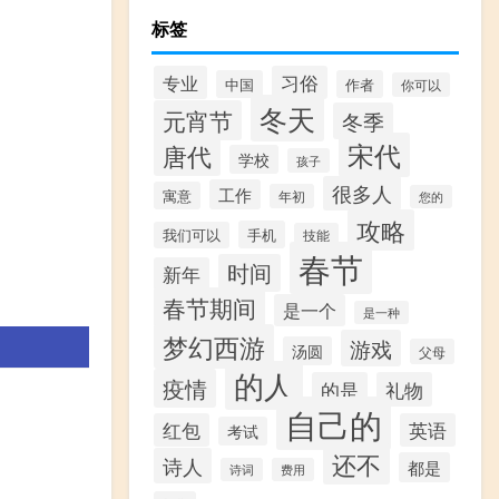
标签
专业
习俗
中国
作者
你可以
冬天
元宵节
冬季
宋代
唐代
学校
孩子
很多人
工作
寓意
年初
您的
攻略
手机
我们可以
技能
春节
时间
新年
春节期间
是一个
是一种
梦幻西游
游戏
汤圆
父母
的人
疫情
的是
礼物
自己的
红包
英语
考试
还不
诗人
都是
诗词
费用