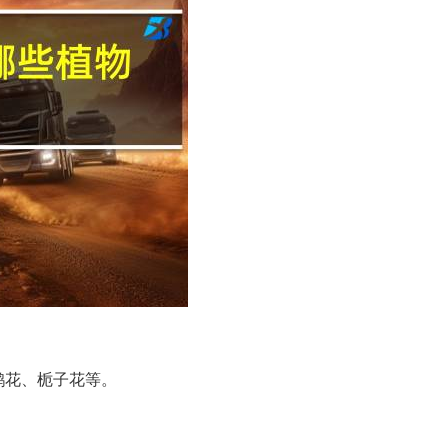
鹃花、栀子花等。