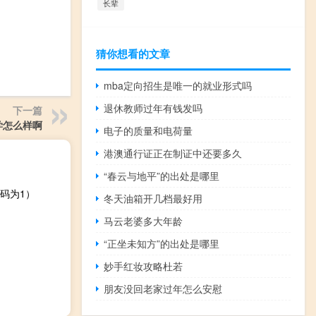
长辈
猜你想看的文章
mba定向招生是唯一的就业形式吗
退休教师过年有钱发吗
下一篇
学怎么样啊
电子的质量和电荷量
港澳通行证正在制证中还要多久
“春云与地平”的出处是哪里
码为1）
冬天油箱开几档最好用
马云老婆多大年龄
“正坐未知方”的出处是哪里
妙手红妆攻略杜若
朋友没回老家过年怎么安慰