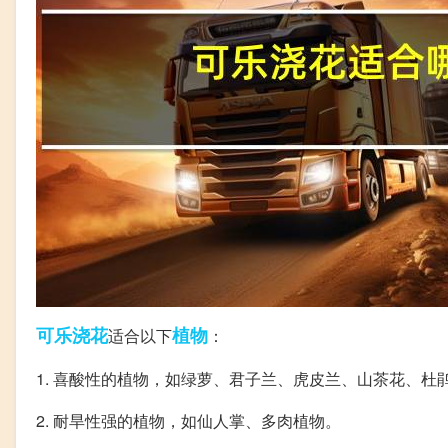
可乐
浇花
植物
适合以下
：
1. 喜酸性的植物，如绿萝、君子兰、虎皮兰、山茶花、杜
2. 耐旱性强的植物，如仙人掌、多肉植物。