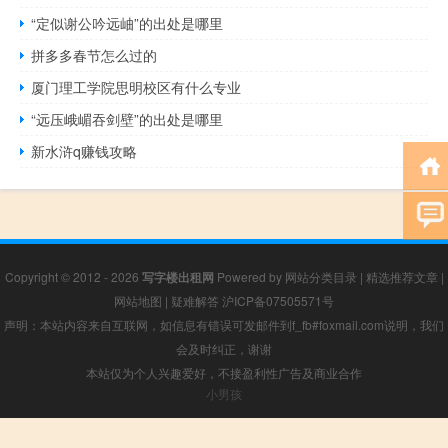
“定似谢公吟远岫”的出处是哪里
拼多多春节怎么过的
厦门理工学院思明校区有什么专业
“远压峨嵋吞剑壁”的出处是哪里
新水浒q赚钱攻略
Copyright © 2012 - 2026
写字楼出租网
Powered by
网站分类目录
|
精选推荐文章
|
网站地图
|
疑难解答
沪ICP备07505571号
声明：本站内容来自互联网，如信息有错误可发邮件到f_fb#foxmail.com说明，我们
会及时纠正，谢谢
本站仅为个人兴趣爱好，不接盈利性广告及商业合作
小男孩