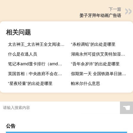
下一篇
姜子牙拜年动画广告语
相关问题
太古神王_太古神王全文阅读_净无痕_147小说（太古神王净无痕百科）
“杀粉调铅”的出处是哪里
什么是在逃人员
湖南永州可提供艾美特加湿器维修服务地址在哪
笔记本amd显卡排行（amd及r7及m260显卡怎么样）
“吾年余岁许”的出处是哪里
英国首相：中央政府不会在伯明翰“事实破产”事件中提供救助
假期第一天 全国铁路单日旅客发送量历史上首次破2000万人次
“星夜经量”的出处是哪里
帕米尔什么意思
☚
公告