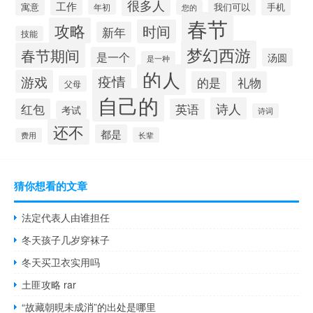
很多人
工作
寓意
手机
我们可以
年初
您的
春节
攻略
时间
新年
技能
梦幻西游
春节期间
是一个
汤圆
是一种
的人
疫情
游戏
的是
礼物
父母
自己的
诗人
红包
英语
考试
诗词
还不
都是
长辈
费用
猜你想看的文章
法定代表人由谁担任
冬天孩子几岁穿袜子
冬天买卫衣实用吗
土匪攻略 rar
“故藏朝晛未成消”的出处是哪里