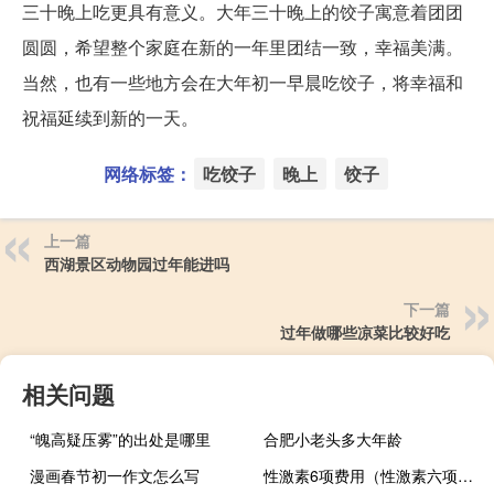
三十晚上吃更具有意义。大年三十晚上的饺子寓意着团团
圆圆，希望整个家庭在新的一年里团结一致，幸福美满。
当然，也有一些地方会在大年初一早晨吃饺子，将幸福和
祝福延续到新的一天。
网络标签：
吃饺子
晚上
饺子
上一篇
西湖景区动物园过年能进吗
下一篇
过年做哪些凉菜比较好吃
相关问题
“魄高疑压雾”的出处是哪里
合肥小老头多大年龄
漫画春节初一作文怎么写
性激素6项费用（性激素六项收费标准是什么）