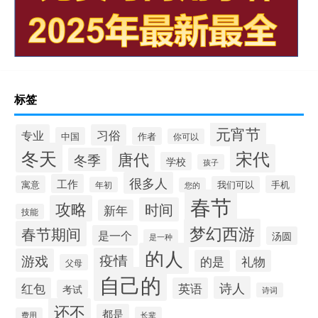
标签
元宵节
专业
习俗
中国
作者
你可以
冬天
宋代
唐代
冬季
学校
孩子
很多人
工作
寓意
手机
我们可以
年初
您的
春节
攻略
时间
新年
技能
梦幻西游
春节期间
是一个
汤圆
是一种
的人
疫情
游戏
的是
礼物
父母
自己的
诗人
红包
英语
考试
诗词
还不
都是
长辈
费用