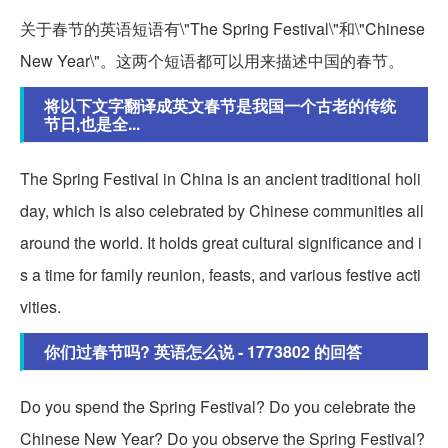
关于春节的英语短语有\"The Spring Festival\"和\"Chinese
New Year\"。这两个短语都可以用来描述中国的春节。
将以下文字翻译成英文春节是我国一个古老的传统
节日,也是全...
The Spring Festival in China is an ancient traditional holi
day, which is also celebrated by Chinese communities all
around the world. It holds great cultural significance and i
s a time for family reunion, feasts, and various festive acti
vities.
你们过春节吗? 英语怎么说 - 1773802 的回答
Do you spend the Spring Festival? Do you celebrate the
Chinese New Year? Do you observe the Spring Festival?