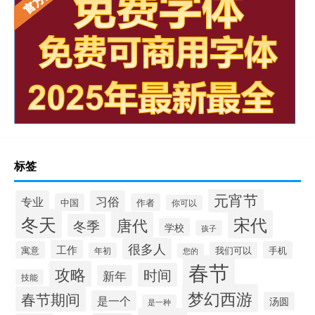
标签
元宵节
专业
习俗
中国
作者
你可以
冬天
宋代
唐代
冬季
学校
孩子
很多人
工作
寓意
手机
我们可以
年初
您的
春节
攻略
时间
新年
技能
梦幻西游
春节期间
是一个
汤圆
是一种