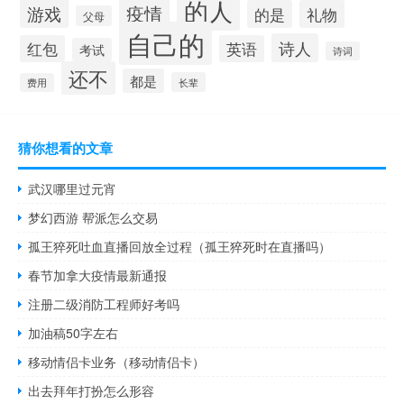
的人
疫情
游戏
的是
礼物
父母
自己的
诗人
红包
英语
考试
诗词
还不
都是
长辈
费用
猜你想看的文章
武汉哪里过元宵
梦幻西游 帮派怎么交易
孤王猝死吐血直播回放全过程（孤王猝死时在直播吗）
春节加拿大疫情最新通报
注册二级消防工程师好考吗
加油稿50字左右
移动情侣卡业务（移动情侣卡）
出去拜年打扮怎么形容