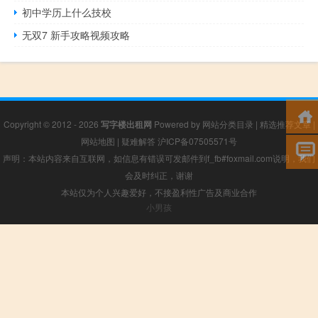
初中学历上什么技校
无双7 新手攻略视频攻略
Copyright © 2012 - 2026
写字楼出租网
Powered by
网站分类目录
|
精选推荐文章
|
网站地图
|
疑难解答
沪ICP备07505571号
声明：本站内容来自互联网，如信息有错误可发邮件到f_fb#foxmail.com说明，我们
会及时纠正，谢谢
本站仅为个人兴趣爱好，不接盈利性广告及商业合作
小男孩