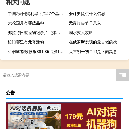
相关问题
中国7天回购利率下跌27个基点报1.9805%
会计要提供什么信息
大花国月有哪些品种
元宵灯会节日意义
弗拉特伍兹怪物纪录片（弗拉特伍兹怪物）
溺水救人攻略
松门哪里有元宵活动
在俄罗斯发现的最古老的携带花粉的昆虫
科创50指数收报861.85点涨1.48%
大年初一初二都是下雨寓意
☚
公告