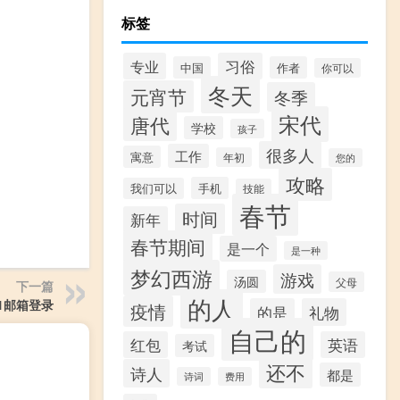
标签
专业
习俗
中国
作者
你可以
冬天
元宵节
冬季
宋代
唐代
学校
孩子
很多人
工作
寓意
年初
您的
攻略
手机
我们可以
技能
春节
时间
新年
春节期间
是一个
是一种
梦幻西游
游戏
汤圆
父母
下一篇
的人
1邮箱登录
疫情
的是
礼物
自己的
红包
英语
考试
还不
诗人
都是
诗词
费用