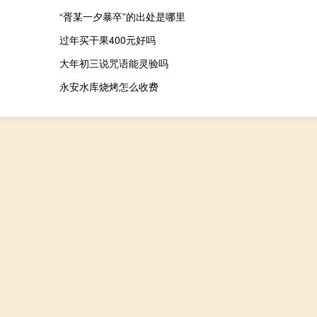
“胥某一夕暴卒”的出处是哪里
过年买干果400元好吗
大年初三说咒语能灵验吗
永安水库烧烤怎么收费