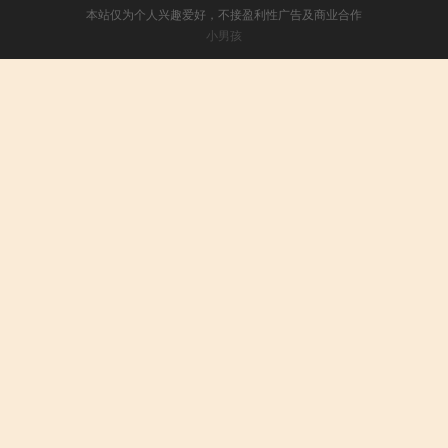
本站仅为个人兴趣爱好，不接盈利性广告及商业合作
小男孩