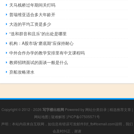
天马栈桥过年期间关灯吗
普瑞维亚适合多大年龄开
大连的平均工资是多少
“迭和群音和且乐”的出处是哪里
机构：A股市场“磨底期”应保持耐心
中外合作办学的教学安排里有中文课程吗
教师招聘面试的面谈一般是什么
弃船攻略潜水
Copyright © 2012 - 2026
写字楼出租网
Powered by
网站分类目录
|
精选推荐文章
|
网站地图
|
疑难解答
沪ICP备07505571号
声明：本站内容来自互联网，如信息有错误可发邮件到f_fb#foxmail.com说明，我们
会及时纠正，谢谢