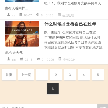
吧！ 1、我刚才也刚刚开完故事何今天
也有人看同样...
xx
03-07
0
135
生活助理
什么时候才觉得自己在过年
以下围绕“什么时候才觉得自己在过
年”主题解决网友的困惑 她说我什么时
候回家我应该怎么回复? 回复说你应该
下班以后就及时回家,不要在其他地方乱
跑,今天天气...
sls
02-15
0
209
春节2024
首页
上一页
1
2
3
4
5
6