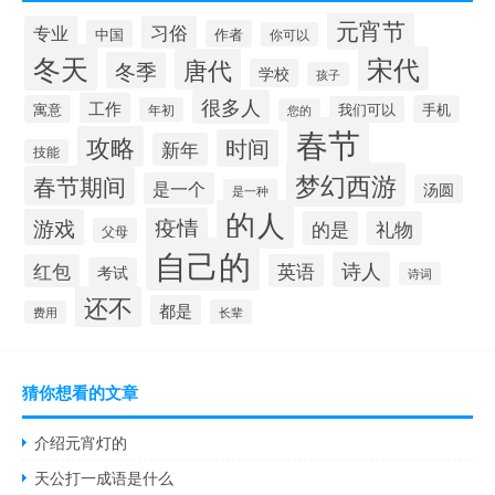
元宵节
专业
习俗
中国
作者
你可以
冬天
宋代
唐代
冬季
学校
孩子
很多人
工作
寓意
手机
我们可以
年初
您的
春节
攻略
时间
新年
技能
梦幻西游
春节期间
是一个
汤圆
是一种
的人
疫情
游戏
的是
礼物
父母
自己的
诗人
红包
英语
考试
诗词
还不
都是
长辈
费用
猜你想看的文章
介绍元宵灯的
天公打一成语是什么