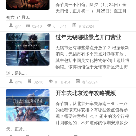
春节周一不闭馆。除夕（1月24日）全
天闭馆，正月初一（1月25日）至正月
初六（1月3...
gnr
02-10
0
41
春节2024
过年无锡哪些景点开门营业
无锡市还有哪些景点开放了？ 根据最新
消息，无锡市有多个景点对游客开放，
其中包括中国吴文化博物馆•鸿山遗址博
物馆。该博物馆位于无锡市新区鸿山街
道，是以...
gnw
02-10
0
454
春节2024
开车去北京过年攻略视频
春节前，从北京开车去海南三亚，一路
的旅程该怎样安排？有哪些景点值得参
观？需要注意些什么？ 题主的这个行程
计划够远的，不知道你的假期安排多少
天。正常...