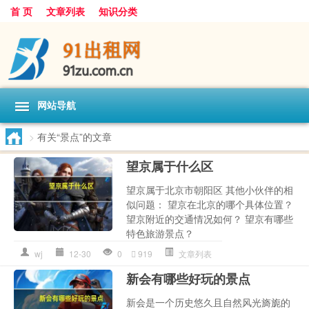
首 页
文章列表
知识分类
网站导航
>
有关“景点”的文章
望京属于什么区
望京属于北京市朝阳区 其他小伙伴的相
似问题： 望京在北京的哪个具体位置？
望京附近的交通情况如何？ 望京有哪些
特色旅游景点？
wj
12-30
0
919
文章列表
新会有哪些好玩的景点
新会是一个历史悠久且自然风光旖旎的