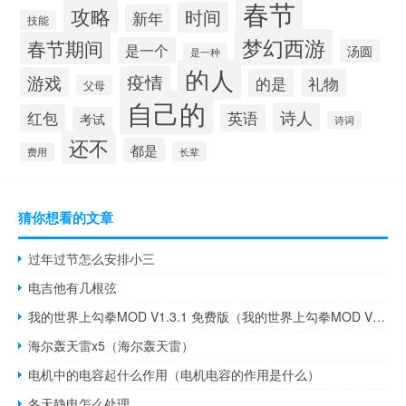
春节
攻略
时间
新年
技能
梦幻西游
春节期间
是一个
汤圆
是一种
的人
疫情
游戏
的是
礼物
父母
自己的
诗人
红包
英语
考试
诗词
还不
都是
长辈
费用
猜你想看的文章
过年过节怎么安排小三
电吉他有几根弦
我的世界上勾拳MOD V1.3.1 免费版（我的世界上勾拳MOD V1.3.1 免费版功能简介）
海尔轰天雷x5（海尔轰天雷）
电机中的电容起什么作用（电机电容的作用是什么）
冬天静电怎么处理