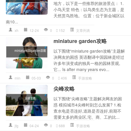
地方，以下是一些推荐的旅游景点： 1.
小鸟天堂 特色：以鸟类生态为主题，是
天然赏鸟胜地。 位置：位于新会城区以
南10...
xh
12-24
0
152
文章列表
miniature garden攻略
以下围绕“miniature garden攻略”主题解
决网友的困惑 英语翻译中国园林是经过
许多年演变成的独具一格的园林景观,
它... Is after many years evo...
min
05-03
0
406
手游攻略
尖峰攻略
以下围绕“尖峰攻略”主题解决网友的困
惑 模拟城市4尖峰时刻怎么发展? 1.检
查水电是否连好,道路是否连好,前期不
需要太多的商业区,宅、商、工的比...
jfg
04-24
0
688
手游攻略