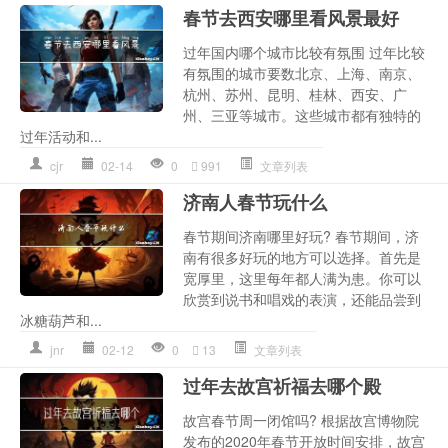
春节去西安哪里看风景最好
过年国内哪个城市比较有氛围 过年比较
有氛围的城市要数北京、上海、南京、
杭州、苏州、昆明、桂林、西安、广
州、三亚等城市。这些城市都有独特的
过年活动和...
cjr
02-14
0
991
文章列表
济南人春节玩什么
春节期间济南哪里好玩? 春节期间，济
南有很多好玩的地方可以选择。首先是
宽厚里，这里每年都人满为患。你可以
欣赏到说书和唱戏的表演，还能品尝到
冰糖葫芦和...
jnr
02-12
0
13
文章列表
过年去故宫祈福去哪个殿
故宫春节周一闭馆吗? 根据故宫博物院
发布的2020年春节开放时间安排，故宫