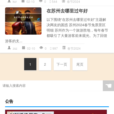
kcr
02-10
0
544
春节2024
在苏州去哪里过年好
以下围绕“在苏州去哪里过年好”主题解
决网友的困惑 苏州2024春节免票景区
明细 苏州作为一个旅游胜地，每年春节
都吸引了大量游客前来观光。为了回馈
游客的支...
zsz
02-10
0
997
春节2024
1
2
下一页
尾页
☚
公告