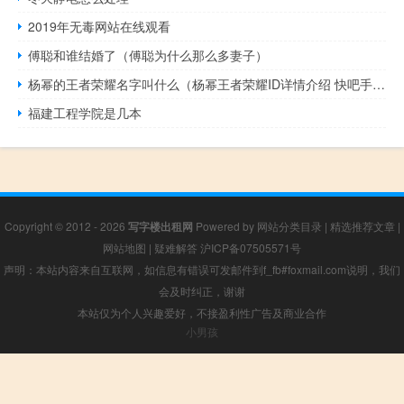
2019年无毒网站在线观看
傅聪和谁结婚了（傅聪为什么那么多妻子）
杨幂的王者荣耀名字叫什么（杨幂王者荣耀ID详情介绍 快吧手游）
福建工程学院是几本
Copyright © 2012 - 2026
写字楼出租网
Powered by
网站分类目录
|
精选推荐文章
|
网站地图
|
疑难解答
沪ICP备07505571号
声明：本站内容来自互联网，如信息有错误可发邮件到f_fb#foxmail.com说明，我们
会及时纠正，谢谢
本站仅为个人兴趣爱好，不接盈利性广告及商业合作
小男孩