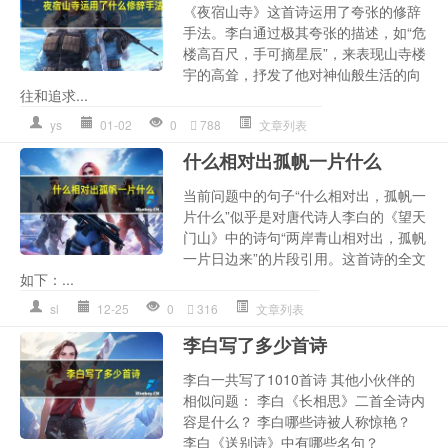
《夜宿山寺》这首诗运用了夸张的修辞
手法。李白通过极其夸张的描述，如“危
楼高百尺，手可摘星辰”，来表现山寺楼
宇的高耸，抒发了他对神仙般生活的向
往和追求...
ys
01-02
0
788
文章列表
什么相对出孤帆一片什么
当前问题中的句子“什么相对出，孤帆一
片什么”似乎是对唐代诗人李白的《望天
门山》中的诗句“两岸青山相对出，孤帆
一片日边来”的片段引用。这首诗的全文
如下：...
sl
12-25
0
316
文章列表
李白写了多少首诗
李白一共写了1010首诗 其他小伙伴的
相似问题： 李白《长相思》二首全诗内
容是什么？ 李白哪些诗被人称惊艳？
李白《送别诗》中有哪些名句？