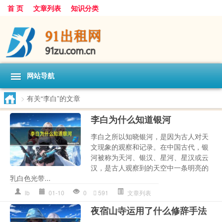
首 页
文章列表
知识分类
网站导航
>
有关“李白”的文章
李白为什么知道银河
李白之所以知晓银河，是因为古人对天
文现象的观察和记录。在中国古代，银
河被称为天河、银汉、星河、星汉或云
汉，是古人观察到的天空中一条明亮的
乳白色光带...
lb
01-10
0
591
文章列表
夜宿山寺运用了什么修辞手法