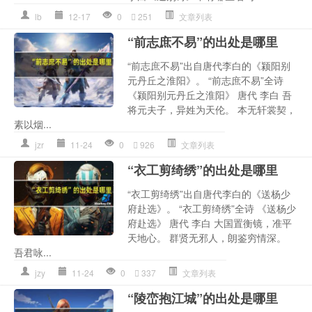
lb
12-17
0
251
文章列表
“前志庶不易”的出处是哪里
“前志庶不易”出自唐代李白的《颍阳别
元丹丘之淮阳》。 “前志庶不易”全诗
《颍阳别元丹丘之淮阳》 唐代 李白 吾
将元夫子，异姓为天伦。 本无轩裳契，
素以烟...
jzr
11-24
0
926
文章列表
“衣工剪绮绣”的出处是哪里
“衣工剪绮绣”出自唐代李白的《送杨少
府赴选》。 “衣工剪绮绣”全诗 《送杨少
府赴选》 唐代 李白 大国置衡镜，准平
天地心。 群贤无邪人，朗鉴穷情深。
吾君咏...
jzy
11-24
0
337
文章列表
“陵峦抱江城”的出处是哪里