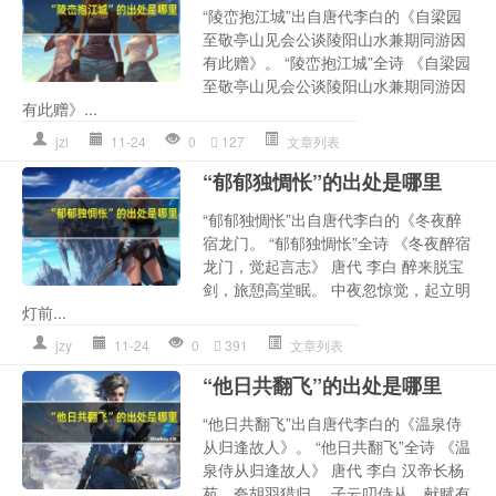
“陵峦抱江城”出自唐代李白的《自梁园
至敬亭山见会公谈陵阳山水兼期同游因
有此赠》。 “陵峦抱江城”全诗 《自梁园
至敬亭山见会公谈陵阳山水兼期同游因
有此赠》...
jzl
11-24
0
127
文章列表
“郁郁独惆怅”的出处是哪里
“郁郁独惆怅”出自唐代李白的《冬夜醉
宿龙门。 “郁郁独惆怅”全诗 《冬夜醉宿
龙门，觉起言志》 唐代 李白 醉来脱宝
剑，旅憩高堂眠。 中夜忽惊觉，起立明
灯前...
jzy
11-24
0
391
文章列表
“他日共翻飞”的出处是哪里
“他日共翻飞”出自唐代李白的《温泉侍
从归逢故人》。 “他日共翻飞”全诗 《温
泉侍从归逢故人》 唐代 李白 汉帝长杨
苑，夸胡羽猎归。 子云叨侍从，献赋有