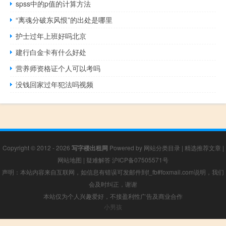
spss中的p值的计算方法
“离魂分破东风恨”的出处是哪里
护士过年上班好吗北京
建行白金卡有什么好处
营养师资格证个人可以考吗
没钱回家过年犯法吗视频
Copyright © 2012 - 2026
写字楼出租网
Powered by
网站分类目录
|
精选推荐文章
|
网站地图
|
疑难解答
沪ICP备07505571号
声明：本站内容来自互联网，如信息有错误可发邮件到f_fb#foxmail.com说明，我们
会及时纠正，谢谢
本站仅为个人兴趣爱好，不接盈利性广告及商业合作
小男孩