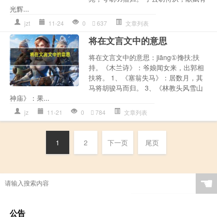
光辉...
jzt
11-24
0
637
文章列表
将在文言文中的意思
将在文言文中的意思：jiāng①搀扶;扶
持。《木兰诗》：爷娘闻女来，出郭相
扶将。 1、《塞翁失马》：居数月，其
马将胡骏马而归。 3、《林教头风雪山
神庙》：果...
jz
11-21
0
784
文章列表
1
2
下一页
尾页
☚
公告