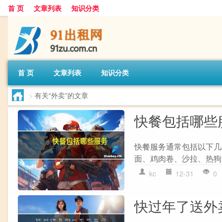
首 页
文章列表
知识分类
首 页
文章列表
知识分类
>
有关“外卖”的文章
快餐包括哪些
快餐服务通常包括以下几种
面、鸡肉卷、沙拉、热狗、
kc
12-31
0
快过年了送外