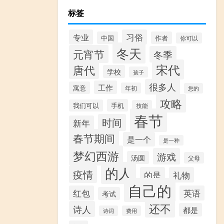
标签
专业
习俗
中国
作者
你可以
冬天
元宵节
冬季
宋代
唐代
学校
孩子
很多人
工作
寓意
年初
您的
攻略
手机
我们可以
技能
春节
时间
新年
春节期间
是一个
是一种
梦幻西游
游戏
汤圆
父母
的人
疫情
的是
礼物
自己的
红包
英语
考试
还不
诗人
都是
诗词
费用