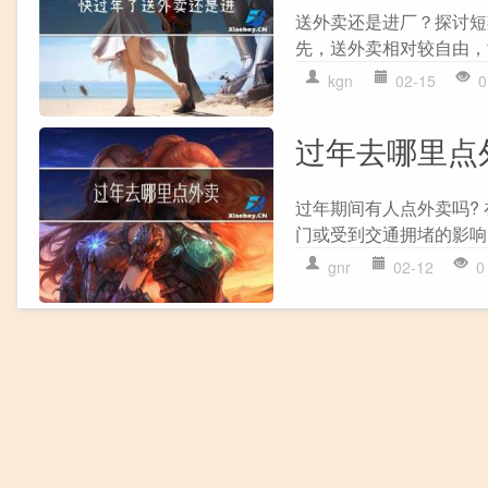
送外卖还是进厂？探讨短
先，送外卖相对较自由，
kgn
02-15
0
过年去哪里点
过年期间有人点外卖吗?
门或受到交通拥堵的影响
gnr
02-12
0