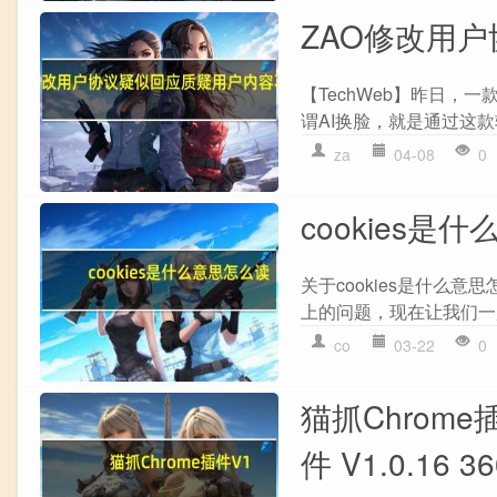
ZAO修改用
【TechWeb】昨日，一
谓AI换脸，就是通过这款
za
04-08
0
cookies是
关于cookies是什么
上的问题，现在让我们一起来
co
03-22
0
猫抓Chrome插
件 V1.0.1