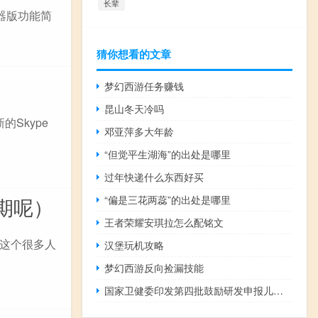
长辈
浏览器版功能简
猜你想看的文章
梦幻西游任务赚钱
昆山冬天冷吗
Skype
邓亚萍多大年龄
“但觉平生湖海”的出处是哪里
过年快递什么东西好买
“偏是三花两蕊”的出处是哪里
期呢）
王者荣耀安琪拉怎么配铭文
这个很多人
汉堡玩机攻略
梦幻西游反向捡漏技能
国家卫健委印发第四批鼓励研发申报儿童药品清单