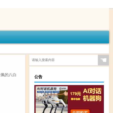
☚
馥佩的八白
公告