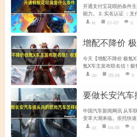
开通支付宝花呗的条件主要
能力。 2. 实名认证 ：
kt
01-07
0
增配不降价 
今天【增配不降价 极氪
氪X车主发布联名信！极
zp
05-24
0
要做长安汽车
中国汽车新闻网讯 从车
变革大潮来临。依托快速
yz
04-09
0