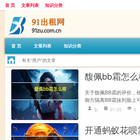
首 页
文章列表
知识分类
首 页
文章列表
知识分类
>
有关“用户”的文章
馥佩bb霜怎么
关于馥佩BB霜的评价，根
御方隔离BB霜抹到脸上可
fp
01-25
0
开通蚂蚁花呗