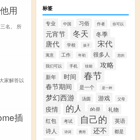
作他用
标签
专业
习俗
中国
作者
你可以
前三名。 所
冬天
元宵节
冬季
宋代
唐代
学校
孩子
很多人
工作
寓意
年初
您的
攻略
手机
我们可以
技能
春节
时间
新年
为大家解答以
春节期间
是一个
是一种
梦幻西游
游戏
汤圆
父母
的人
疫情
的是
礼物
ome插
自己的
红包
英语
考试
还不
诗人
都是
诗词
费用