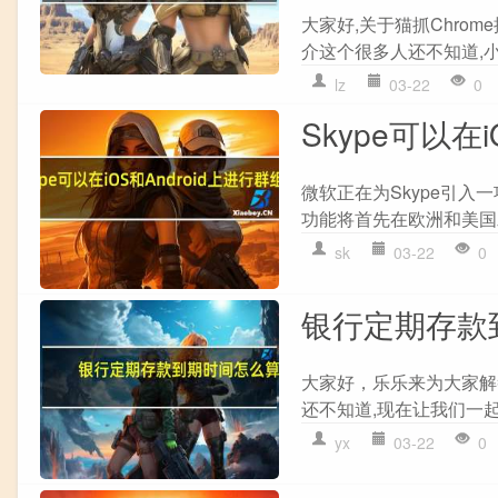
大家好,关于猫抓Chrome插
介这个很多人还不知道,小
lz
03-22
0
Skype可以在
微软正在为Skype引入
功能将首先在欧洲和美国发
sk
03-22
0
银行定期存款
大家好，乐乐来为大家解
还不知道,现在让我们一起
yx
03-22
0