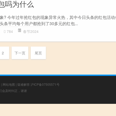
包吗为什么
象? 今年过年抢红包的现象异常火热，其中今日头条的红包活动
条平均每个用户都抢到了30多元的红包...
784
春节2024
2
下一页
尾页
章
|
网站地图
|
疑难解答
沪ICP备07505571号
，我们会及时纠正，谢谢