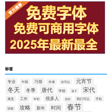
标签
元宵节
专业
习俗
中国
作者
你可以
冬天
宋代
唐代
冬季
学校
孩子
很多人
工作
寓意
手机
我们可以
年初
您的
春节
攻略
时间
新年
技能