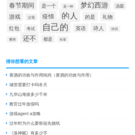
梦幻西游
春节期间
是一个
汤圆
是一种
的人
疫情
游戏
的是
礼物
父母
自己的
诗人
红包
英语
考试
诗词
还不
都是
长辈
费用
猜你想看的文章
黄酒的功效与作用炖鸡（黄酒的功效与作用）
城管需要打卡吗冬天
九华山海拔多少千米
教官过年放假吗
游戏agent a攻略
过年时为什么要祭祖先烧纸
《洛神赋》有多少字