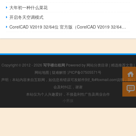
大年初一种什么菜花
开启冬天空调模式
CorelCAD V2019 32/64位 官方版（CorelCAD V2019 32/64位 官方版功能简介）
Copyright © 2012 - 2026
写字楼出租网
Powered by
网站分类目录
|
精选推荐文章
|
网站地图
|
疑难解答
沪ICP备07505571号
声明：本站内容来自互联网，如信息有错误可发邮件到f_fb#foxmail.com说明，我们
会及时纠正，谢谢
本站仅为个人兴趣爱好，不接盈利性广告及商业合作
小男孩