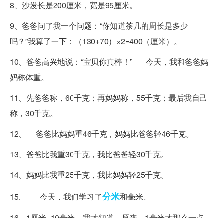
8、沙发长是200厘米，宽是95厘米。
9、爸爸问了我一个问题：“你知道茶几的周长是多少
吗？”我算了一下：（130+70）×2=400（厘米）。
10、爸爸高兴地说：“宝贝你真棒！” 今天，我和爸爸妈
妈称体重。
11、先爸爸称，60千克；再妈妈称，55千克；最后我自己
称，30千克。
12、 爸爸比妈妈重46千克，妈妈比爸爸轻46千克。
13、爸爸比我重30千克，我比爸爸轻30千克。
14、妈妈比我重25千克，我比妈妈轻25千克。
分米
15、 今天，我们学习了
和毫米。
16、1厘米=10毫米，我才知道，原来，1毫米才那么一点