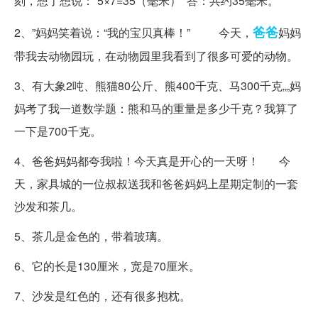
刻，想了想说：“5×7=35（毫米） 答：共约35毫米。
爸爸
2、”妈妈笑着说：“我的宝贝真棒！” 今天，
妈妈
带我去动物园玩，在动物园里我看到了很多可爱的动物。
3、有大象2吨、熊猫80公斤、熊400千克、马300千克„„妈
妈考了我一道数学题：熊和马的重量是多少千克？我算了
一下是700千克。
4、爸爸妈妈都夸我啦！今天真是开心的一天呀！ 今
天，家具城的一位叔叔送我和爸爸妈妈上星期定制的一套
沙发和茶几。
5、茶几是金色的，带着玻璃。
6、它的长是130厘米，宽是70厘米。
7、沙发是红色的，还有很多抱枕。