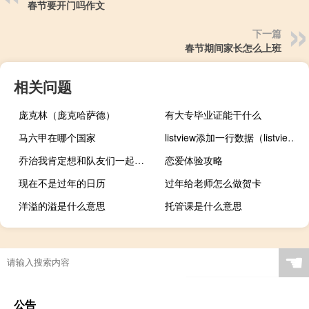
春节要开门吗作文
下一篇
春节期间家长怎么上班
相关问题
庞克林（庞克哈萨德）
有大专毕业证能干什么
马六甲在哪个国家
listview添加一行数据（listview排序）
乔治我肯定想和队友们一起战斗 乔治大桥是季后赛最被低估的球员他的成星之路已搭建好
恋爱体验攻略
现在不是过年的日历
过年给老师怎么做贺卡
洋溢的溢是什么意思
托管课是什么意思
☚
公告