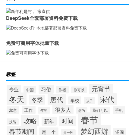
DeepSeek全套部署资料免费下载
免费可商用字体批量下载
标签
元宵节
专业
习俗
中国
作者
你可以
冬天
宋代
唐代
冬季
学校
孩子
很多人
工作
寓意
手机
我们可以
年初
您的
春节
攻略
时间
新年
技能
梦幻西游
春节期间
是一个
汤圆
是一种