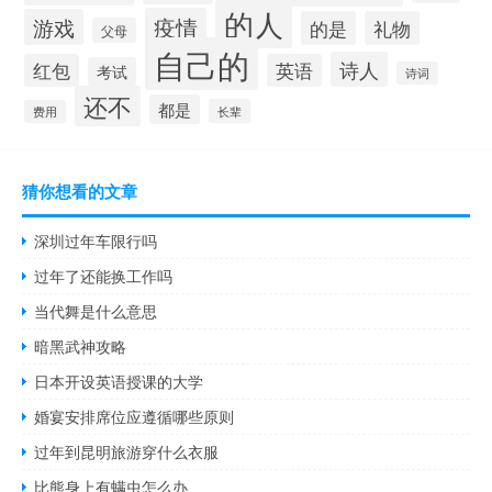
的人
疫情
游戏
的是
礼物
父母
自己的
诗人
红包
英语
考试
诗词
还不
都是
长辈
费用
猜你想看的文章
深圳过年车限行吗
过年了还能换工作吗
当代舞是什么意思
暗黑武神攻略
日本开设英语授课的大学
婚宴安排席位应遵循哪些原则
过年到昆明旅游穿什么衣服
比熊身上有螨虫怎么办