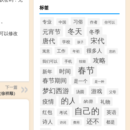
标签
）。
专业
习俗
中国
作者
你可以
冬天
元宵节
冬季
可以修改
宋代
唐代
学校
孩子
很多人
工作
寓意
年初
您的
攻略
手机
我们可以
技能
春节
时间
新年
春节期间
是一个
是一种
下一篇
梦幻西游
游戏
汤圆
父母
（徐祥顺）
的人
疫情
的是
礼物
自己的
红包
英语
考试
还不
诗人
都是
诗词
费用