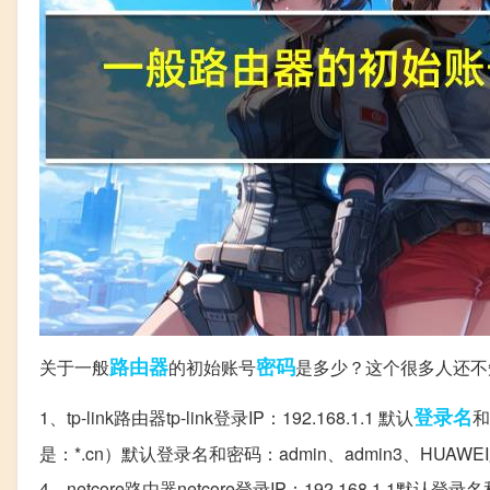
路由器
密码
关于一般
的初始账号
是多少？这个很多人还不
登录名
1、tp-link路由器tp-link登录IP：192.168.1.1 默认
和
是：*.cn）默认登录名和密码：admin、admin3、HUAWEI
4、netcore路由器netcore登录IP：192.168.1.1默认登