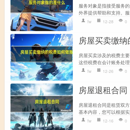
服务对象是指接受服务的
外界提供帮助和支持。服
fw
12-28
0
房屋买卖缴纳
房屋买卖涉及的税费主要
这些税费在会计账务处理中
fw
12-26
0
房屋退租合同
房屋退租合同是租赁双方
基本内容，您可以根据实际情
fw
12-16
0