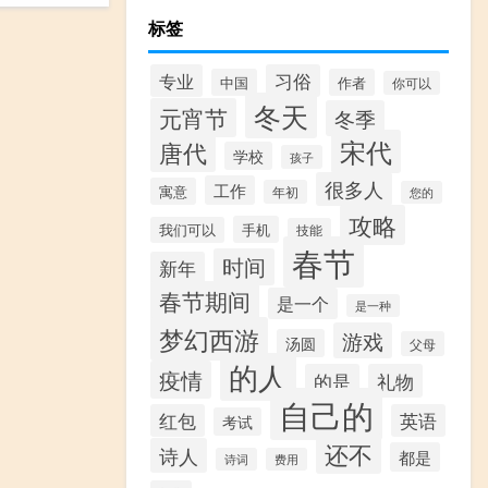
标签
专业
习俗
中国
作者
你可以
冬天
元宵节
冬季
宋代
唐代
学校
孩子
很多人
工作
寓意
年初
您的
攻略
手机
我们可以
技能
春节
时间
新年
春节期间
是一个
是一种
梦幻西游
游戏
汤圆
父母
的人
疫情
的是
礼物
自己的
红包
英语
考试
还不
诗人
都是
诗词
费用