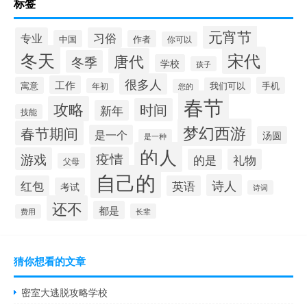
标签
元宵节
专业
习俗
中国
作者
你可以
冬天
宋代
唐代
冬季
学校
孩子
很多人
工作
寓意
手机
我们可以
年初
您的
春节
攻略
时间
新年
技能
梦幻西游
春节期间
是一个
汤圆
是一种
的人
疫情
游戏
的是
礼物
父母
自己的
诗人
红包
英语
考试
诗词
还不
都是
长辈
费用
猜你想看的文章
密室大逃脱攻略学校