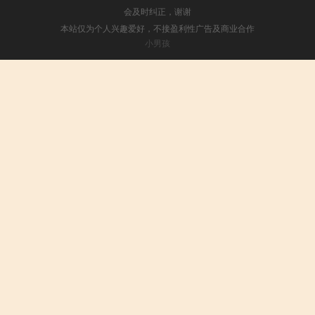
会及时纠正，谢谢
本站仅为个人兴趣爱好，不接盈利性广告及商业合作
小男孩