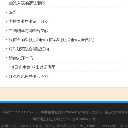
由浅入深的逻辑顺序
混蛋
文博专业毕业后干什么
中国烟草有哪些好岗位
很简单的科技小制作（简易科技小制作大全做法）
可乐浇花适合哪些植物
清徐人拜年吗
“旭日光生媚”的出处是哪里
什么可以使手冬天不冷
Copyright © 2012 - 2026
写字楼出租网
Powered by
网站分类目录
|
精选推荐文章
|
网站地图
|
疑难解答
沪ICP备07505571号
声明：本站内容来自互联网，如信息有错误可发邮件到f_fb#foxmail.com说明，我们