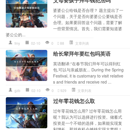
父母要孩子拜年钱犯法吗
婆婆公公给钱是否合理？ 题主提出了一
个问题，关于是否向婆婆公公要钱是否
合理。如果要回答这个问题，需要了解
一些背景情况。首先，我们需要知道婆
婆公公的...
fmy
02-10
0
88
文章列表
给长辈拜年要红包吗英语
英语翻译:“在春节我们拜年可以得到红
包,可以与亲戚朋友... During the Spring
Festival, it is customary to visit relative
s and friends and receive red ...
gzb
02-10
0
929
文章列表
过年零花钱怎么取
过年零花钱怎么用? 过年零花钱怎么用
呢？我认为可以选择进行投资。储蓄式
投资是一个不错的选择，如果能实现复
利增长，那就有机会够钱实现大梦想！