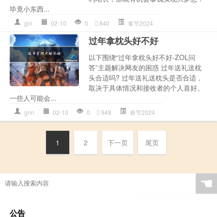
毕竟小东西...
gnl
02-10
0
840
春节2024
过年拿枕头好不好
以下围绕“过年拿枕头好不好-ZOL问
答”主题解决网友的困惑 过年送礼送枕
头合适吗? 过年送礼送枕头是否合适，
取决于具体情况和接收者的个人喜好。
一些人可能会...
gnn
02-10
0
948
春节2024
1
2
下一页
尾页
☚
公告