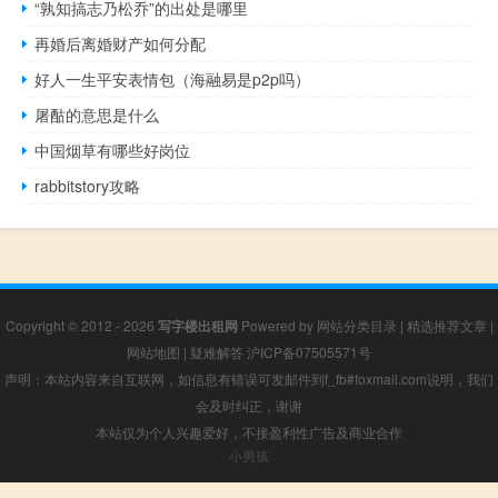
“孰知搞志乃松乔”的出处是哪里
再婚后离婚财产如何分配
好人一生平安表情包（海融易是p2p吗）
屠酤的意思是什么
中国烟草有哪些好岗位
rabbitstory攻略
Copyright © 2012 - 2026
写字楼出租网
Powered by
网站分类目录
|
精选推荐文章
|
网站地图
|
疑难解答
沪ICP备07505571号
声明：本站内容来自互联网，如信息有错误可发邮件到f_fb#foxmail.com说明，我们
会及时纠正，谢谢
本站仅为个人兴趣爱好，不接盈利性广告及商业合作
小男孩