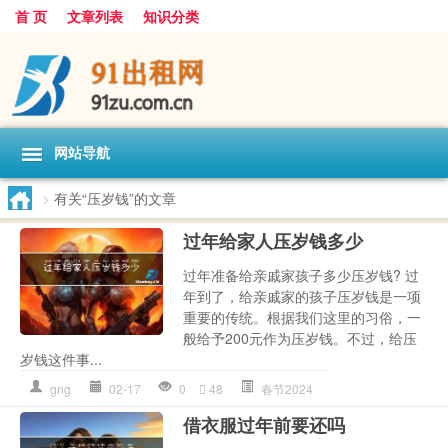
首 页
文章列表
知识分类
网站导航
>
有关“压岁钱”的文章
过年给家人压岁钱多少
过年准备给亲戚家孩子多少压岁钱? 过
年到了，给亲戚家的孩子压岁钱是一项
重要的传统。根据我们这里的习俗，一
般给予200元作为压岁钱。不过，给压
岁钱这件事...
gng
02-17
0
48
春节2024
借衣服过年前要还吗