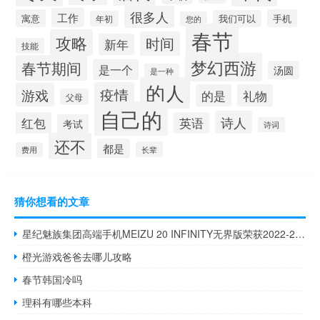
很多人
工作
寓意
手机
我们可以
年初
您的
春节
攻略
时间
新年
技能
梦幻西游
春节期间
是一个
汤圆
是一种
的人
疫情
游戏
的是
礼物
父母
自己的
诗人
红包
英语
考试
诗词
还不
都是
长辈
费用
猜你想看的文章
星纪魅族集团高端手机MEIZU 20 INFINITY无界版荣获2022-2023“上海设计 到底什么情况嘞
橙光游戏爸爸去哪儿攻略
春节韩国冷吗
理科有哪些本科