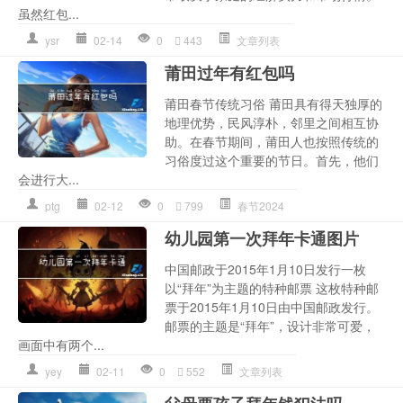
虽然红包...
ysr
02-14
0
443
文章列表
莆田过年有红包吗
莆田春节传统习俗 莆田具有得天独厚的
地理优势，民风淳朴，邻里之间相互协
助。在春节期间，莆田人也按照传统的
习俗度过这个重要的节日。首先，他们
会进行大...
ptg
02-12
0
799
春节2024
幼儿园第一次拜年卡通图片
中国邮政于2015年1月10日发行一枚
以“拜年”为主题的特种邮票 这枚特种邮
票于2015年1月10日由中国邮政发行。
邮票的主题是“拜年”，设计非常可爱，
画面中有两个...
yey
02-11
0
552
文章列表