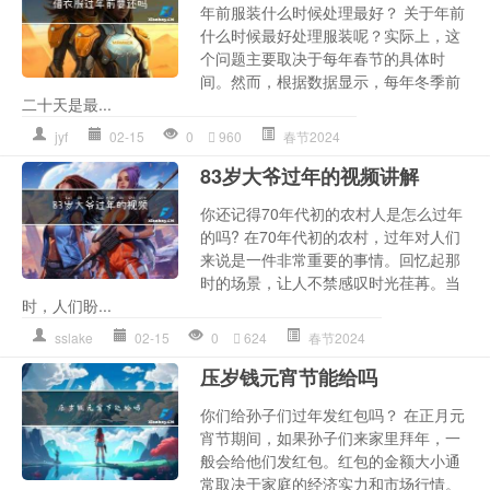
年前服装什么时候处理最好？ 关于年前
什么时候最好处理服装呢？实际上，这
个问题主要取决于每年春节的具体时
间。然而，根据数据显示，每年冬季前
二十天是最...
jyf
02-15
0
960
春节2024
83岁大爷过年的视频讲解
你还记得70年代初的农村人是怎么过年
的吗? 在70年代初的农村，过年对人们
来说是一件非常重要的事情。回忆起那
时的场景，让人不禁感叹时光荏苒。当
时，人们盼...
sslake
02-15
0
624
春节2024
压岁钱元宵节能给吗
你们给孙子们过年发红包吗？ 在正月元
宵节期间，如果孙子们来家里拜年，一
般会给他们发红包。红包的金额大小通
常取决于家庭的经济实力和市场行情。